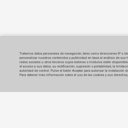
Tratamos datos personales de navegación, tales como direcciones IP o identi
personalizar nuestros contenidos y publicidad en base al análisis de sus 
redes sociales u otros terceros cuyos botones o módulos estén disponibles 
el acceso a sus datos, su rectificación, supresión o portabilidad, la limi
autoridad de control. Pulse el botón Aceptar para autorizar la instalación
Para obtener más información sobre el uso de las cookies y sus derechos, 
Contacto
Sobre nosotros