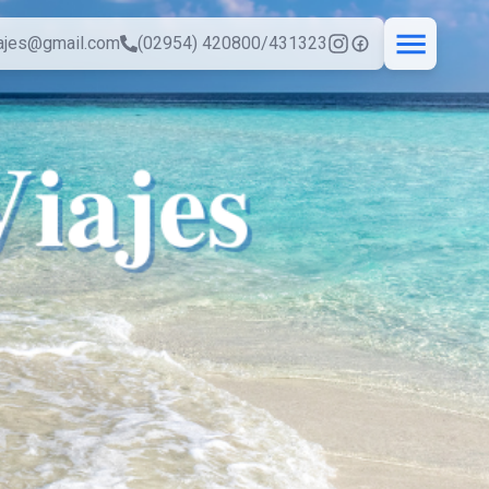
iajes@gmail.com
(02954) 420800/431323