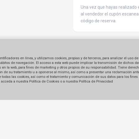
Una vez que hayas realizado e
al vendedor el cupón escanea
código de reserva.
ficadores en línea, y utilizamos cookies, propias y de terceros, para analizar el uso de
hábitos de navegación. El acceso a esta web puede implicar la transmisión de dichos dat
en la web, para fines de marketing y otros propios de su responsabilidad. Tiene derecho
tación de su tratamiento u a oponerse al mismo, así como a presentar una reclamación ant
 de todas las cookies, así como el tratamiento y comunicación de sus datos para los fines
acceda a nuestra Política de Cookies o a nuestra Política de Privacidad
Enlaces
Condiciones generales de 