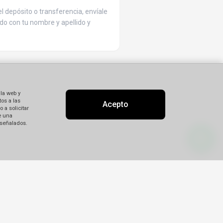
l depósito o transferencia, envíale
do con tu nombre y apellido y
 la web y
os a las
Acepto
 a solicitar
e una
 señalados.
Contratación