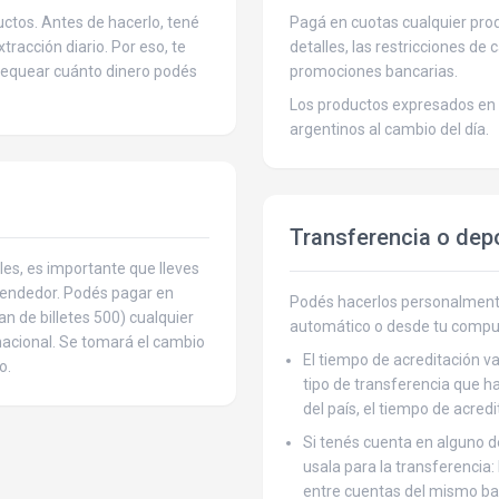
ctos. Antes de hacerlo, tené
Pagá en cuotas cualquier produ
tracción diario. Por eso, te
detalles, las restricciones de 
hequear cuánto dinero podés
promociones bancarias.
Los productos expresados en 
argentinos al cambio del día.
Transferencia o dep
les, es importante que lleves
 vendedor. Podés pagar en
Podés hacerlos personalmente
an de billetes 500) cualquier
automático o desde tu compu
rnacional. Se tomará el cambio
El tiempo de acreditación va
o.
tipo de transferencia que ha
del país, el tiempo de acred
Si tenés cuenta en alguno 
usala para la transferencia:
entre cuentas del mismo ba