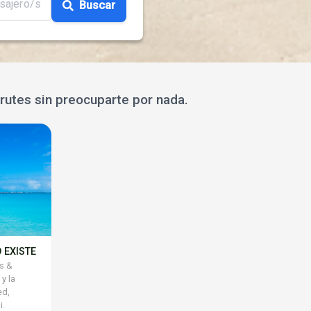
sajero/s
Buscar
rutes sin preocuparte por nada.
 EXISTE
ks &
y la
ed,
i.