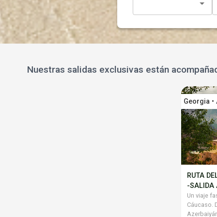
Nuestras salidas exclusivas están acompañad
Georgia •
RUTA DE
-SALID
Un viaje f
Cáucaso. D
Azerbaiyán