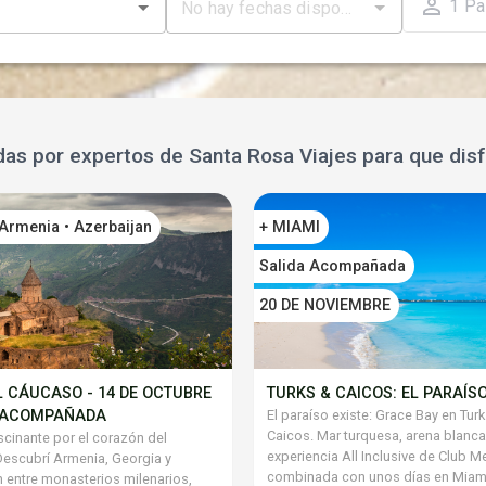
1
Pa
as por expertos de Santa Rosa Viajes para que disf
 Armenia • Azerbaijan
+ MIAMI
Salida Acompañada
20 DE NOVIEMBRE
L CÁUCASO - 14 DE OCTUBRE
TURKS & CAICOS: EL PARAÍSO
A ACOMPAÑADA
El paraíso existe: Grace Bay en Tur
Caicos. Mar turquesa, arena blanca 
ascinante por el corazón del
experiencia All Inclusive de Club M
escubrí Armenia, Georgia y
combinada con unos días en Miam
 entre monasterios milenarios,