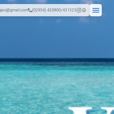
iajes@gmail.com
(02954) 420800/431323