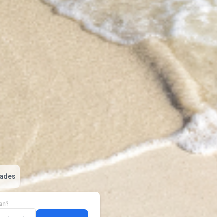
dades
an?